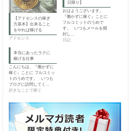
a
共
日限り】
r
有
e
す
おはようございます。
o
る
n
に
『働かずに稼ぐ』ことに
【アドセンスの稼ぎ
T
は
フルコミットのうめで
w
ク
方基本】出来ること
i
リ
す。 いつもメールを開
をやれば稼げる
t
ッ
封し…
t
ク
アドセンス
e
し
日記
r
て
(新
く
し
だ
本当にあったラクに
い
さ
ウ
い
稼げる仕事
ィ
(新
ン
し
こんにちは、『働かずに
ド
い
稼ぐ』ことに フルコミッ
ウ
ウ
で
ィ
トのうめです。 いつも
開
ン
き
ド
ブログに訪問してく…
ま
ウ
好きなことで稼ぐ
す)
で
開
き
ま
す)