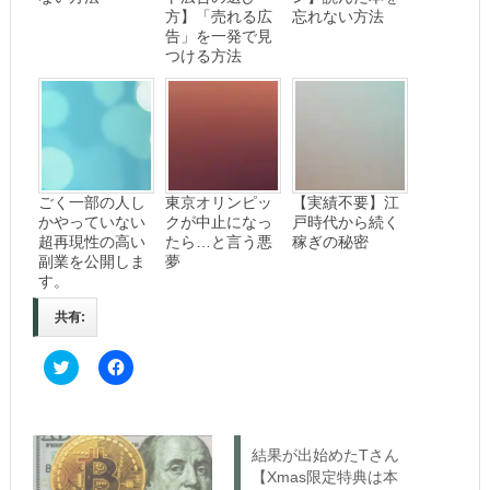
方】「売れる広
忘れない方法
告」を一発で見
つける方法
ごく一部の人し
東京オリンピッ
【実績不要】江
かやっていない
クが中止になっ
戸時代から続く
超再現性の高い
たら…と言う悪
稼ぎの秘密
副業を公開しま
夢
す。
共有:
C
F
l
a
i
c
c
e
k
b
t
o
o
o
結果が出始めたTさん
s
k
h
で
【Xmas限定特典は本