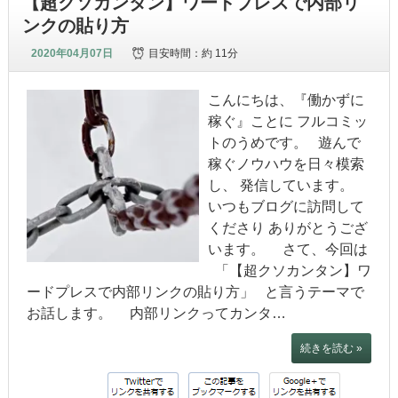
【超クソカンタン】ワードプレスで内部リ
ンクの貼り方
2020年04月07日
目安時間：
約 11分
こんにちは、『働かずに
稼ぐ』ことに フルコミッ
トのうめです。 遊んで
稼ぐノウハウを日々模索
し、 発信しています。
いつもブログに訪問して
くださり ありがとうござ
います。 さて、今回は
「【超クソカンタン】ワ
ードプレスで内部リンクの貼り方」 と言うテーマで
お話します。 内部リンクってカンタ…
続きを読む »