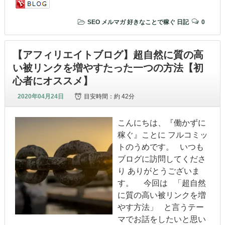
SEO
メルマガ
好きなことで稼ぐ
日記
0
【アフィリエイトブログ】超自然に質の高
い被リンクを増やすたった一つの方法【初
心者にオススメ】
2020年04月24日
目安時間：
約 42分
こんにちは、『働かずに
稼ぐ』ことに フルコミッ
トのうめです。 いつも
ブログに訪問してくださ
り ありがとうございま
す。 今回は 「超自然
に質の高い被リンクを増
やす方法」 と言うテー
マでお話をしたいと思い