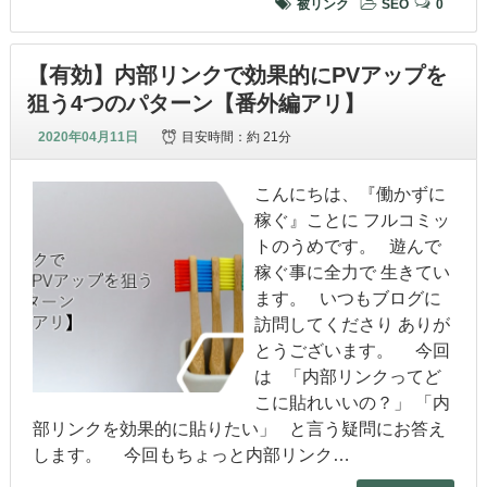
被リンク
SEO
0
【有効】内部リンクで効果的にPVアップを
狙う4つのパターン【番外編アリ】
2020年04月11日
目安時間：
約 21分
こんにちは、『働かずに
稼ぐ』ことに フルコミッ
トのうめです。 遊んで
稼ぐ事に全力で 生きてい
ます。 いつもブログに
訪問してくださり ありが
とうございます。 今回
は 「内部リンクってど
こに貼れいいの？」 「内
部リンクを効果的に貼りたい」 と言う疑問にお答え
します。 今回もちょっと内部リンク…