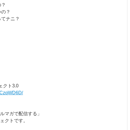
の？
いの？
ってナニ？
クト3.0
q/8CzqWD6D/
ルマガで配信する」
ェクトです。