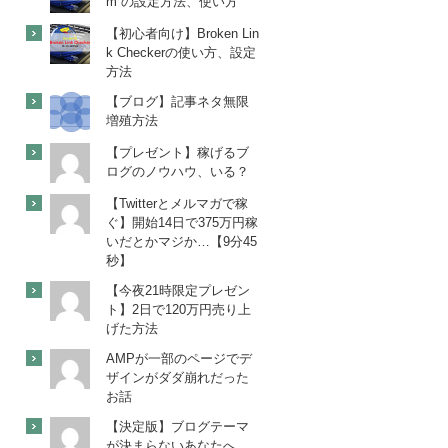
m の設定方法、使い方
【初心者向け】Broken Lin
k Checkerの使い方、設定
方法
【ブログ】記事ネタ無限
増殖方法
【プレゼント】稼げるブ
ログのノウハウ、いる？
【Twitterとメルマガで稼
ぐ】開始14日で375万円稼
いだとかマジか…【9分45
秒】
【今夜21時限定プレゼン
ト】2日で120万円売り上
げた方法
AMPが一部のページでデ
ザインがダダ崩れだった
お話
【決定版】ブログテーマ
が決まらないあなたへ