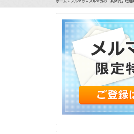
ホーム
»
メルマガ
» メルマガの「具体的」な始