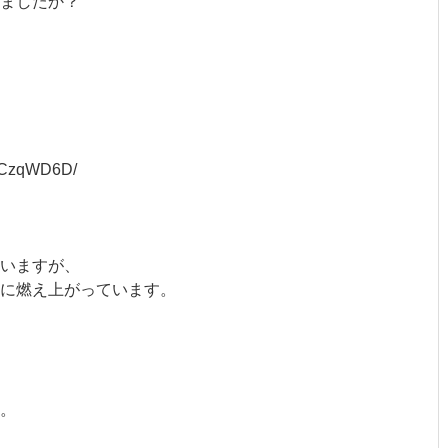
ましたか？
q/8CzqWD6D/
いますが、
様に燃え上がっています。
。