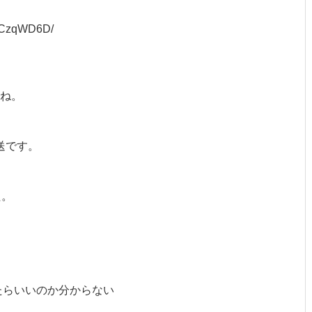
q/8CzqWD6D/
ね。
送です。
た。
たらいいのか分からない
？