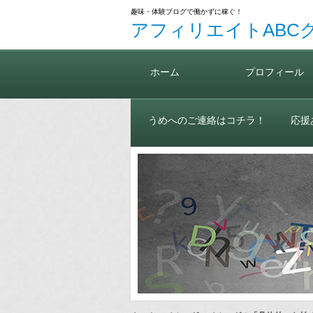
趣味・体験ブログで働かずに稼ぐ！
アフィリエイトABC
ホーム
プロフィール
うめへのご連絡はコチラ！
応援