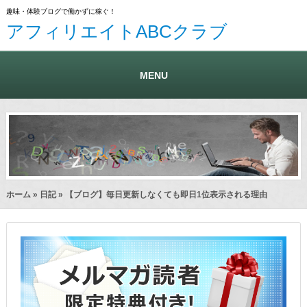
趣味・体験ブログで働かずに稼ぐ！
アフィリエイトABCクラブ
MENU
ホーム
»
日記
» 【ブログ】毎日更新しなくても即日1位表示される理由