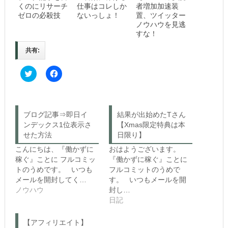
くのにリサーチ
仕事はコレしか
者増加加速装
ゼロの必殺技
ないっしょ！
置、ツイッター
ノウハウを見逃
すな！
共有:
C
F
l
a
i
c
c
e
k
b
t
o
o
o
ブログ記事⇒即日イ
結果が出始めたTさん
s
k
ンデックス1位表示さ
h
で
【Xmas限定特典は本
a
共
せた方法
日限り】
r
有
e
す
こんにちは、『働かずに
おはようございます。
o
る
n
に
稼ぐ』ことに フルコミッ
『働かずに稼ぐ』ことに
T
は
トのうめです。 いつも
フルコミットのうめで
w
ク
i
リ
メールを開封してく…
す。 いつもメールを開
t
ッ
ノウハウ
封し…
t
ク
e
し
日記
r
て
(新
く
し
だ
【アフィリエイト】
い
さ