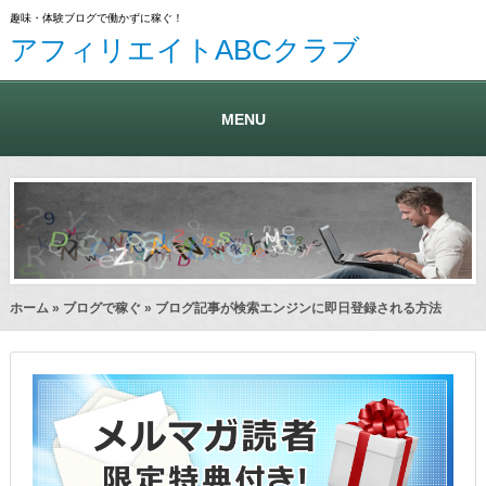
趣味・体験ブログで働かずに稼ぐ！
アフィリエイトABCクラブ
MENU
ホーム
»
ブログで稼ぐ
» ブログ記事が検索エンジンに即日登録される方法