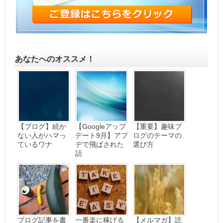
あなたへのオススメ！
【ブログ】続か
【Googleアップ
【重要】趣味ブ
ない人がハマっ
デート9月】アプ
ログのテーマの
ているワナ
デで飛ばされた
選び方
話
ブログ記事を書
一番楽に稼げる
【メルマガ】読