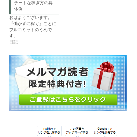
ウ
い
チートな稼ぎ方の具
ィ
(新
体例
ン
し
ド
い
おはようございます。
ウ
ウ
で
ィ
『働かずに稼ぐ』ことに
開
ン
き
ド
フルコミットのうめで
ま
ウ
す。 …
す)
で
開
日記
き
ま
す)