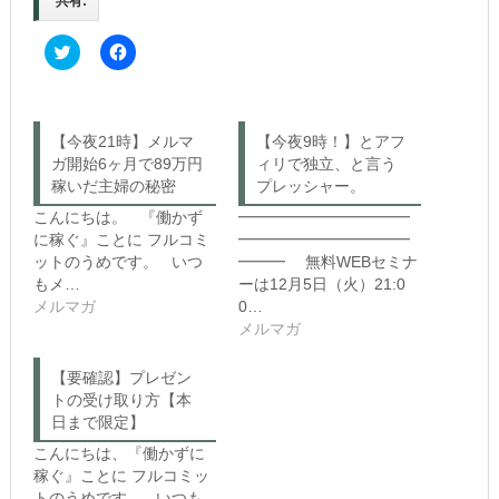
共有:
C
F
l
a
i
c
c
e
k
b
t
o
o
o
【今夜21時】メルマ
【今夜9時！】とアフ
s
k
ガ開始6ヶ月で89万円
h
で
ィリで独立、と言う
a
共
稼いだ主婦の秘密
プレッシャー。
r
有
e
す
こんにちは。 『働かず
━━━━━━━━━━━
o
る
n
に
に稼ぐ』ことに フルコミ
━━━━━━━━━━━
T
は
ットのうめです。 いつ
━━━ 無料WEBセミナ
w
ク
i
リ
もメ…
ーは12月5日（火）21:0
t
ッ
メルマガ
0…
t
ク
e
し
メルマガ
r
て
(新
く
し
だ
【要確認】プレゼン
い
さ
ウ
い
トの受け取り方【本
ィ
(新
日まで限定】
ン
し
ド
い
こんにちは、『働かずに
ウ
ウ
で
ィ
稼ぐ』ことに フルコミッ
開
ン
き
ド
トのうめです。 いつも