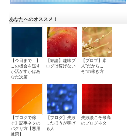
あなたへのオススメ！
【今日まで！】
【結論】趣味ブ
【ブロブ】素
この機会を逃す
ログは稼げない
人”だからこ
か活かすかはあ
そ”の稼ぎ方
なた次第…
【ブログで稼
【ブログ】失敗
失敗談こそ最高
ぐ】記事ネタの
したほうが稼げ
のブログネタ
パクり方【悪用
る人
厳禁】