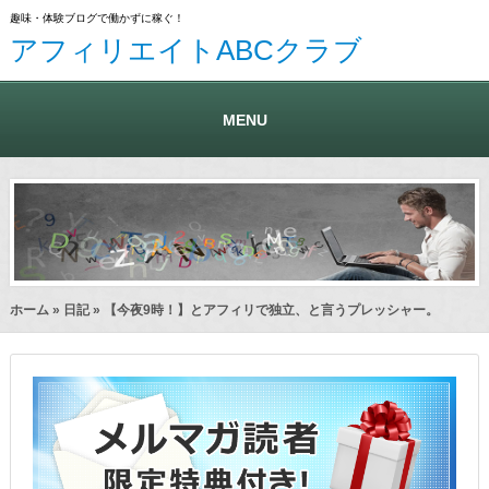
趣味・体験ブログで働かずに稼ぐ！
アフィリエイトABCクラブ
MENU
ホーム
»
日記
» 【今夜9時！】とアフィリで独立、と言うプレッシャー。