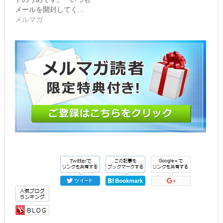
ま
ウ
メールを開封してく…
す)
で
開
メルマガ
き
ま
す)