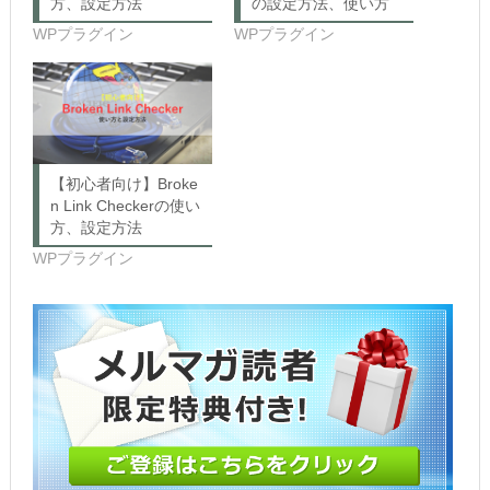
方、設定方法
の設定方法、使い方
t
ッ
t
ク
WPプラグイン
WPプラグイン
e
し
r
て
(新
く
し
だ
い
さ
ウ
い
ィ
(新
ン
し
ド
い
ウ
ウ
で
ィ
【初心者向け】Broke
開
ン
き
ド
n Link Checkerの使い
ま
ウ
方、設定方法
す)
で
開
WPプラグイン
き
ま
す)