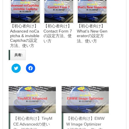
【初心者向け】
【初心者向け】
【初心者向け】
Advanced noCa
Contact Form 7
What’s New Gen
ptcha & invisible
の設定方法、使
eratorの設定方
Captchaの設定
い方
法、使い方
方法、使い方
共有:
C
F
l
a
i
c
c
e
k
b
t
o
o
o
s
k
h
で
a
共
r
有
e
す
o
る
n
に
【初心者向け】TinyM
【初心者向け】EWW
T
は
w
ク
CE Advancedの使い
W Image Optimizer
i
リ