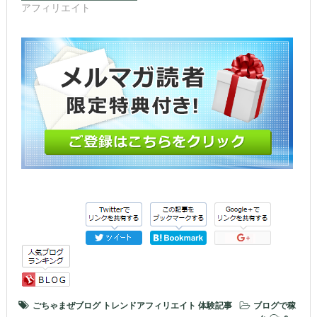
開
アフィリエイト
き
ま
す)
ごちゃまぜブログ
トレンドアフィリエイト
体験記事
ブログで稼