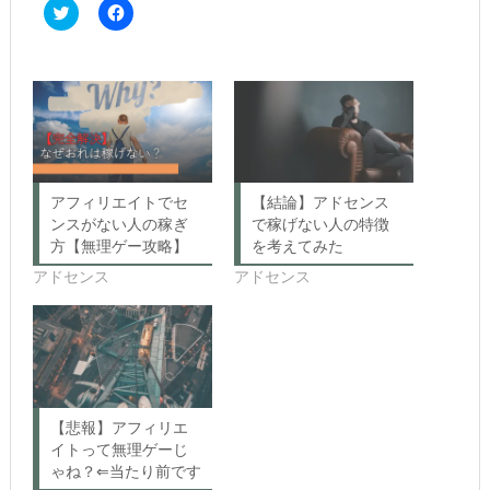
C
F
l
a
i
c
c
e
k
b
t
o
o
o
s
k
h
で
a
共
r
有
e
す
o
る
n
に
アフィリエイトでセ
【結論】アドセンス
T
は
w
ク
ンスがない人の稼ぎ
で稼げない人の特徴
i
リ
方【無理ゲー攻略】
を考えてみた
t
ッ
t
ク
アドセンス
アドセンス
e
し
r
て
(新
く
し
だ
い
さ
ウ
い
ィ
(新
ン
し
ド
い
ウ
ウ
で
ィ
【悲報】アフィリエ
開
ン
き
ド
イトって無理ゲーじ
ま
ウ
ゃね？⇐当たり前です
す)
で