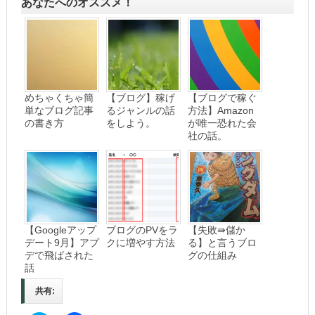
あなたへのオススメ！
めちゃくちゃ簡
【ブログ】稼げ
【ブログで稼ぐ
単なブログ記事
るジャンルの話
方法】Amazon
の書き方
をしよう。
が唯一恐れた会
社の話。
【Googleアップ
ブログのPVをラ
【失敗⇛儲か
デート9月】アプ
クに増やす方法
る】と言うブロ
デで飛ばされた
グの仕組み
話
共有: