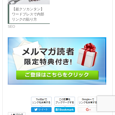
で
ィ
開
ン
き
ド
【超クソカンタン】
ま
ウ
ワードプレスで内部
す)
で
開
リンクの貼り方
き
ま
SEO
す)