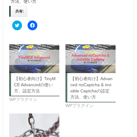
方法、使い方
共有:
C
F
l
a
i
c
c
e
k
b
t
o
o
o
s
k
h
で
a
共
r
有
e
す
o
る
n
に
【初心者向け】TinyM
【初心者向け】Advan
T
は
w
ク
CE Advancedの使い
ced noCaptcha & invi
i
リ
方、設定方法
sible Captchaの設定
t
ッ
t
ク
方法、使い方
WPプラグイン
e
し
r
て
WPプラグイン
(新
く
し
だ
い
さ
ウ
い
ィ
(新
ン
し
ド
い
ウ
ウ