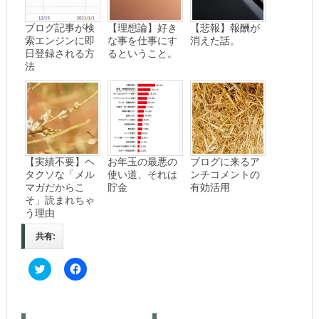
ブログ記事が検
【理想論】好き
【悲報】報酬が
索エンジンに即
な事を仕事にす
消えた話。
日登録される方
るということ。
法
【実績不要】ヘ
お年玉の最悪の
ブログに来るア
タクソな「メル
使い道、それは
ンチコメントの
マガだからこ
貯金
有効活用
そ」読まれちゃ
う理由
共有:
C
F
l
a
i
c
c
e
k
b
t
o