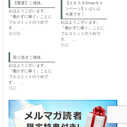
o
o
【重要】ご連絡。
【エキスタXmasキャ
s
k
h
で
ンペーン】いよいよ
おはようございます。
a
共
今夜です！
r
有
『働かずに稼ぐ』ことに
e
す
フルコミットのうめで
おはようございます。
o
る
n
に
す。 …
『働かずに稼ぐ』ことに
T
は
未分類
フルコミットのうめで
w
ク
i
リ
す。 …
t
ッ
日記
t
ク
e
し
r
て
(新
く
取り急ぎご連絡。
し
だ
い
さ
おはようございます。
ウ
い
『働かずに稼ぐ』ことに
ィ
(新
ン
し
フルコミットのうめで
ド
い
す。 …
ウ
ウ
で
ィ
日記
開
ン
き
ド
ま
ウ
す)
で
開
き
ま
す)