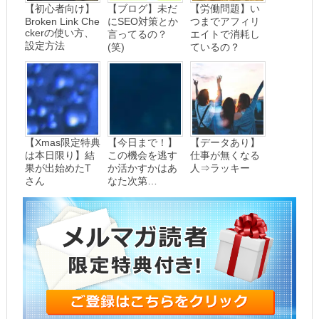
【初心者向け】
【ブログ】未だ
【労働問題】い
Broken Link Che
にSEO対策とか
つまでアフィリ
ckerの使い方、
言ってるの？
エイトで消耗し
設定方法
(笑)
ているの？
【Xmas限定特典
【今日まで！】
【データあり】
は本日限り】結
この機会を逃す
仕事が無くなる
果が出始めたT
か活かすかはあ
人⇒ラッキー
さん
なた次第…