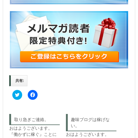
共有:
C
F
l
a
i
c
c
e
k
b
t
o
o
o
取り急ぎご連絡。
趣味ブログは稼げな
s
k
h
で
い。
おはようございます。
a
共
r
有
『働かずに稼ぐ』ことに
おはようございます。
e
す