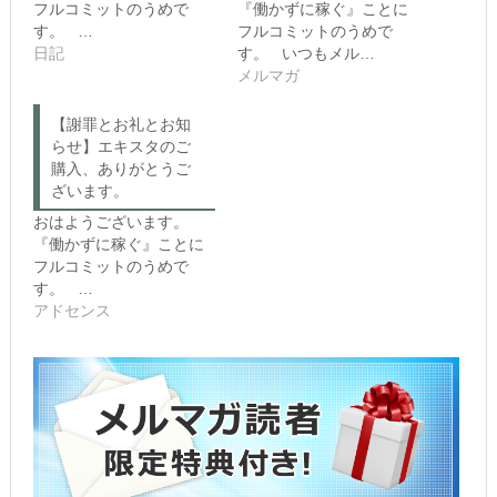
フルコミットのうめで
『働かずに稼ぐ』ことに
o
る
n
に
す。 …
フルコミットのうめで
T
は
日記
す。 いつもメル…
w
ク
i
リ
メルマガ
t
ッ
t
ク
e
し
【謝罪とお礼とお知
r
て
(新
く
らせ】エキスタのご
し
だ
購入、ありがとうご
い
さ
ウ
い
ざいます。
ィ
(新
ン
し
おはようございます。
ド
い
『働かずに稼ぐ』ことに
ウ
ウ
で
ィ
フルコミットのうめで
開
ン
き
ド
す。 …
ま
ウ
アドセンス
す)
で
開
き
ま
す)