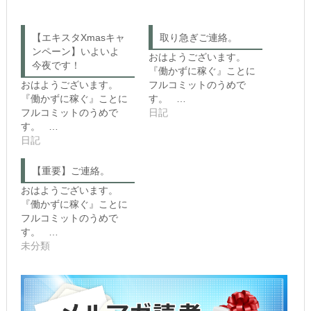
c
e
k
b
t
o
o
o
【エキスタXmasキャ
取り急ぎご連絡。
s
k
ンペーン】いよいよ
h
で
おはようございます。
a
共
今夜です！
r
有
『働かずに稼ぐ』ことに
e
す
おはようございます。
フルコミットのうめで
o
る
n
に
『働かずに稼ぐ』ことに
す。 …
T
は
フルコミットのうめで
日記
w
ク
i
リ
す。 …
t
ッ
日記
t
ク
e
し
r
て
(新
く
【重要】ご連絡。
し
だ
い
さ
おはようございます。
ウ
い
『働かずに稼ぐ』ことに
ィ
(新
ン
し
フルコミットのうめで
ド
い
す。 …
ウ
ウ
で
ィ
未分類
開
ン
き
ド
ま
ウ
す)
で
開
き
ま