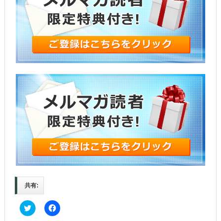
共有:
C
F
l
a
i
c