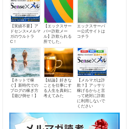
【実績不要】ア
【エックスサー
エックスサーバ
ドセンス×メルマ
バー詐欺メー
ー公式サイトは
ガのウルトラ
ル】詐欺られる
コチラ
C！
所でした。
【ネットで稼
【結論】好きな
【メルマガは詐
ぐ】新時代での
ことを仕事にす
欺？】アッサリ
ブログの稼ぎ方
る人生を真剣に
稼げるからと言
【遊び倒せ！】
考えてみた
って絶対に詐欺
に利用しないで
ください