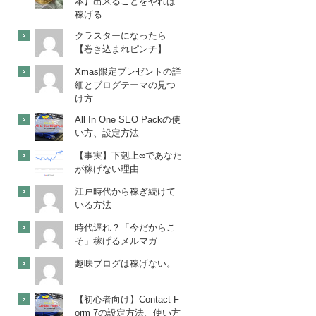
本】出来ることをやれば
稼げる
クラスターになったら
【巻き込まれピンチ】
Xmas限定プレゼントの詳
細とブログテーマの見つ
け方
All In One SEO Packの使
い方、設定方法
【事実】下剋上∞であなた
が稼げない理由
江戸時代から稼ぎ続けて
いる方法
時代遅れ？「今だからこ
そ」稼げるメルマガ
趣味ブログは稼げない。
【初心者向け】Contact F
orm 7の設定方法、使い方