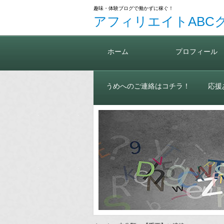
趣味・体験ブログで働かずに稼ぐ！
アフィリエイトABC
ホーム
プロフィール
うめへのご連絡はコチラ！
応援