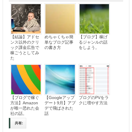
【結論】アドセ
めちゃくちゃ簡
【ブログ】稼げ
ンス以外のクリ
単なブログ記事
るジャンルの話
ック課金広告で
の書き方
をしよう。
稼ごうとしてみ
た
【ブログで稼ぐ
【Googleアップ
ブログのPVをラ
方法】Amazon
デート9月】アプ
クに増やす方法
が唯一恐れた会
デで飛ばされた
社の話。
話
共有: