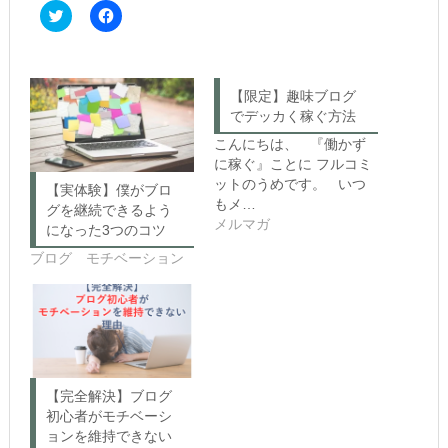
C
F
l
a
i
c
c
e
k
b
t
o
o
o
【限定】趣味ブログ
s
k
h
で
でデッカく稼ぐ方法
a
共
r
有
こんにちは、 『働かず
e
す
に稼ぐ』ことに フルコミ
o
る
n
に
ットのうめです。 いつ
【実体験】僕がブロ
T
は
もメ…
w
ク
グを継続できるよう
i
リ
メルマガ
になった3つのコツ
t
ッ
t
ク
ブログ モチベーション
e
し
r
て
(新
く
し
だ
い
さ
ウ
い
ィ
(新
ン
し
ド
い
ウ
ウ
で
ィ
【完全解決】ブログ
開
ン
き
ド
初心者がモチベーシ
ま
ウ
ョンを維持できない
す)
で