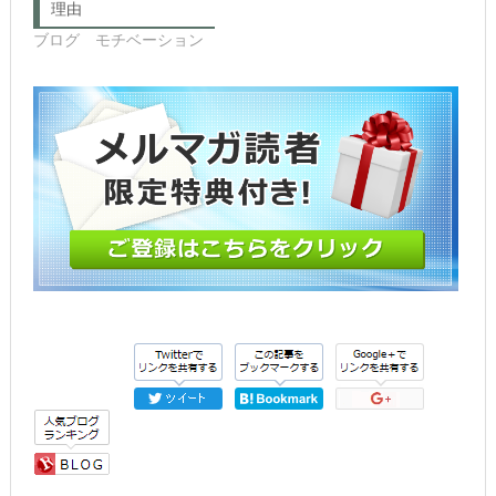
開
理由
き
ま
ブログ モチベーション
す)