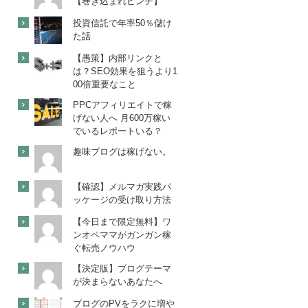
【巻き込まれピンチ】
投資信託で年率50％儲け
た話
【愚策】内部リンクと
は？SEO効果を狙うより1
00倍重要なこと
PPCアフィリエイトで稼
げない人へ 月600万稼い
でいるレポートいる？
趣味ブログは稼げない。
【確認】メルマガ実践パ
ッケージの受け取り方法
【今日まで限定無料】ワ
ンオペママがガンガン稼
ぐ転売ノウハウ
【決定版】ブログテーマ
が決まらないあなたへ
ブログのPVをラクに増や