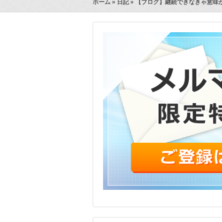
ホーム
»
日記
» 【ブログ】継続できなきゃ意味