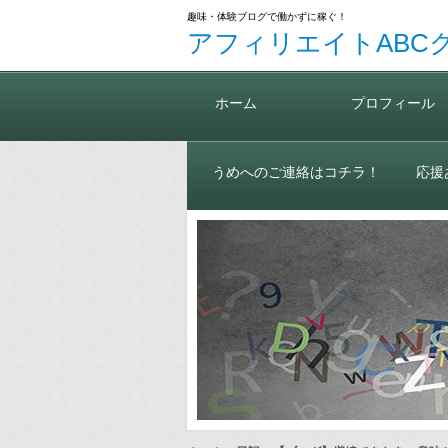
趣味・体験ブログで働かずに稼ぐ！
アフィリエイトABC
ホーム
プロフィール
うめへのご連絡はコチラ！
応援