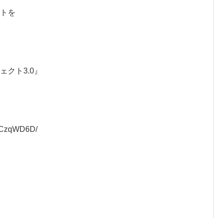
トを
クト3.0』
q/8CzqWD6D/