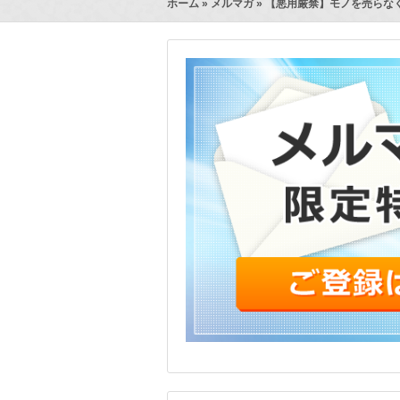
ホーム
»
メルマガ
» 【悪用厳禁】モノを売らな