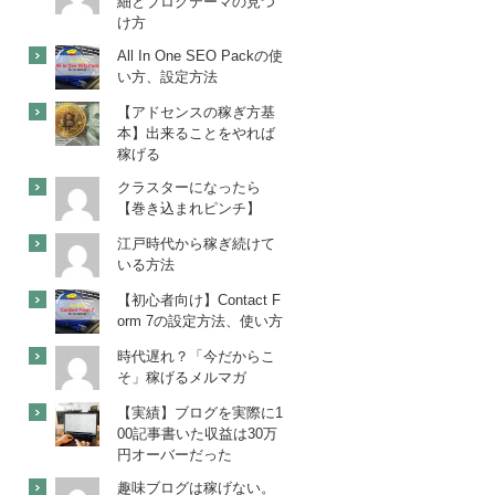
細とブログテーマの見つ
け方
All In One SEO Packの使
い方、設定方法
【アドセンスの稼ぎ方基
本】出来ることをやれば
稼げる
クラスターになったら
【巻き込まれピンチ】
江戸時代から稼ぎ続けて
いる方法
【初心者向け】Contact F
orm 7の設定方法、使い方
時代遅れ？「今だからこ
そ」稼げるメルマガ
【実績】ブログを実際に1
00記事書いた収益は30万
円オーバーだった
趣味ブログは稼げない。