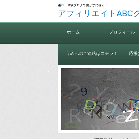
趣味・体験ブログで働かずに稼ぐ！
アフィリエイトABC
ホーム
プロフィール
うめへのご連絡はコチラ！
応援