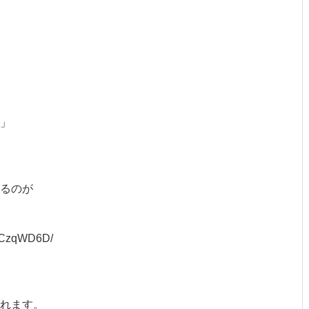
」
るのが
q/8CzqWD6D/
れます。