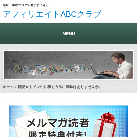
趣味・体験ブログで働かずに稼ぐ！
アフィリエイトABCクラブ
MENU
ホーム
»
日記
» トイレ中に稼ぐ方法に興味はありませんか。