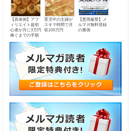
【具体例】アフ
育児中の主婦が
【悪用厳禁】メ
ィリエイト超初
スキマ時間で月
ルマガ無料登録
心者が月に3万円
収100万円
の裏側
稼ぐまでの手順