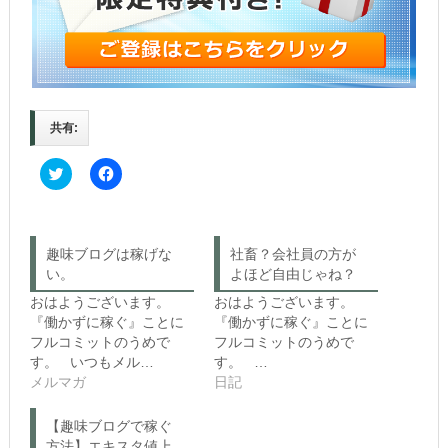
共有:
C
F
l
a
i
c
c
e
k
b
t
o
o
o
趣味ブログは稼げな
社畜？会社員の方が
s
k
い。
h
で
よほど自由じゃね？
a
共
r
有
おはようございます。
おはようございます。
e
す
『働かずに稼ぐ』ことに
『働かずに稼ぐ』ことに
o
る
n
に
フルコミットのうめで
フルコミットのうめで
T
は
す。 いつもメル…
す。 …
w
ク
i
リ
メルマガ
日記
t
ッ
t
ク
e
し
【趣味ブログで稼ぐ
r
て
(新
く
方法】エキスタ値上