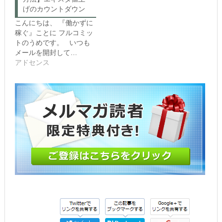
し
だ
げのカウントダウン
い
さ
ウ
い
こんにちは、 『働かずに
ィ
(新
ン
し
稼ぐ』ことに フルコミッ
ド
い
トのうめです。 いつも
ウ
ウ
で
ィ
メールを開封して…
開
ン
き
ド
アドセンス
ま
ウ
す)
で
開
き
ま
す)