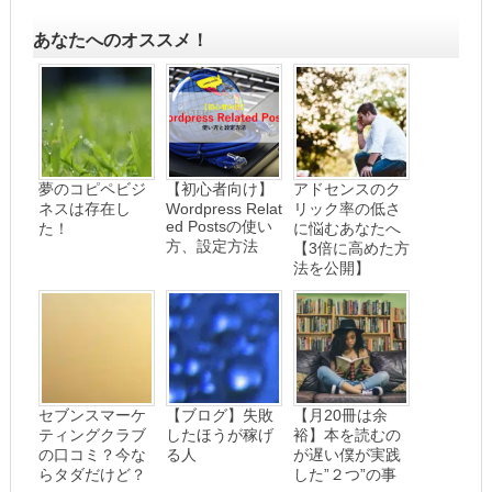
あなたへのオススメ！
夢のコピペビジ
【初心者向け】
アドセンスのク
ネスは存在し
Wordpress Relat
リック率の低さ
ed Postsの使い
た！
に悩むあなたへ
方、設定方法
【3倍に高めた方
法を公開】
セブンスマーケ
【ブログ】失敗
【月20冊は余
ティングクラブ
したほうが稼げ
裕】本を読むの
の口コミ？今な
る人
が遅い僕が実践
らタダだけど？
した”２つ”の事