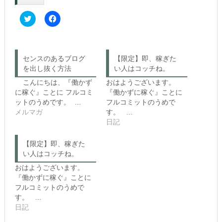
C
F
l
a
i
c
c
e
k
b
t
o
o
o
センスのあるブログ
【限定】即、稼ぎた
s
k
を出し抜く方法
h
で
い人はコッチね。
a
共
r
有
こんにちは、『働かず
おはようございます。
e
す
に稼ぐ』ことに フルコミ
『働かずに稼ぐ』ことに
o
る
n
に
ットのうめです。 …
フルコミットのうめで
T
は
メルマガ
す。 …
w
ク
i
リ
日記
t
ッ
t
ク
e
し
【限定】即、稼ぎた
r
て
(新
く
い人はコッチね。
し
だ
い
さ
おはようございます。
ウ
い
『働かずに稼ぐ』ことに
ィ
(新
ン
し
フルコミットのうめで
ド
い
す。 …
ウ
ウ
で
ィ
日記
開
ン
き
ド