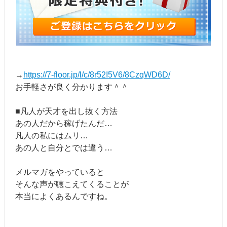
→
https://7-floor.jp/l/c/8r52I5V6/8CzqWD6D/
お手軽さが良く分かります＾＾
■凡人が天才を出し抜く方法
あの人だから稼げたんだ…
凡人の私にはムリ…
あの人と自分とでは違う…
メルマガをやっていると
そんな声が聴こえてくることが
本当によくあるんですね。