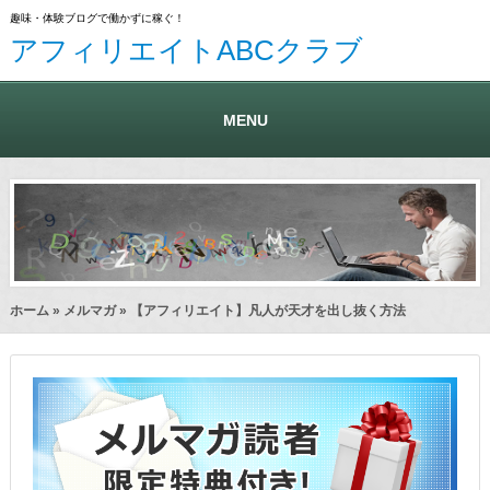
趣味・体験ブログで働かずに稼ぐ！
アフィリエイトABCクラブ
MENU
ホーム
»
メルマガ
» 【アフィリエイト】凡人が天才を出し抜く方法