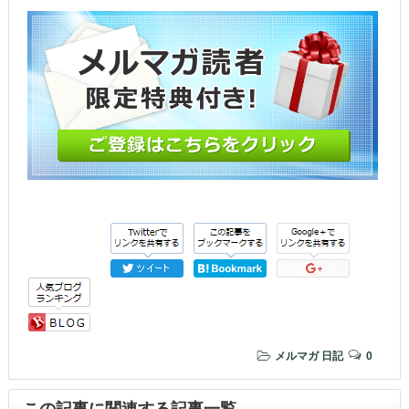
ま
ウ
す)
で
開
き
ま
す)
メルマガ
日記
0