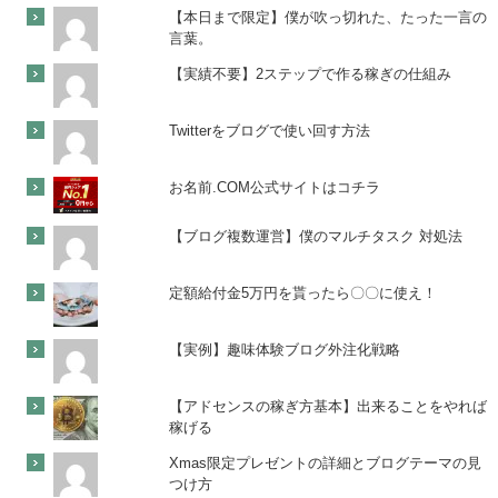
【本日まで限定】僕が吹っ切れた、たった一言の
言葉。
【実績不要】2ステップで作る稼ぎの仕組み
Twitterをブログで使い回す方法
お名前.COM公式サイトはコチラ
【ブログ複数運営】僕のマルチタスク 対処法
定額給付金5万円を貰ったら〇〇に使え！
【実例】趣味体験ブログ外注化戦略
【アドセンスの稼ぎ方基本】出来ることをやれば
稼げる
Xmas限定プレゼントの詳細とブログテーマの見
つけ方