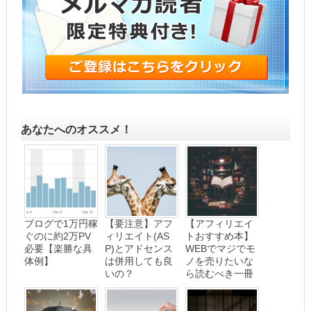
あなたへのオススメ！
ブログで1万円稼
【要注意】アフ
【アフィリエイ
ぐのに約2万PV
ィリエイト(AS
トおすすめ本】
必要【楽勝な具
P)とアドセンス
WEBでマジでモ
体例】
は併用しても良
ノを売りたいな
いの？
ら読むべき一冊