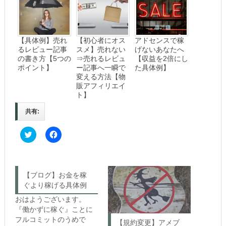
【具体例】売れ
【初心者にオス
アドセンスで稼
るレビュー記事
スメ】売れない
げないあなたへ
の書き方【5つの
⇒売れるレビュ
【収益を2倍にし
ポイント】
ー記事へ一瞬で
た具体例】
変える方法【物
販アフィリエイ
ト】
共有:
C
F
l
a
i
c
c
e
k
b
t
o
o
o
【ブログ】お金を稼
s
k
ぐより稼げる具体例
h
で
a
共
r
有
おはようございます。
e
す
『働かずに稼ぐ』ことに
o
る
n
に
フルコミットのうめで
【規約変更】アメブ
T
は