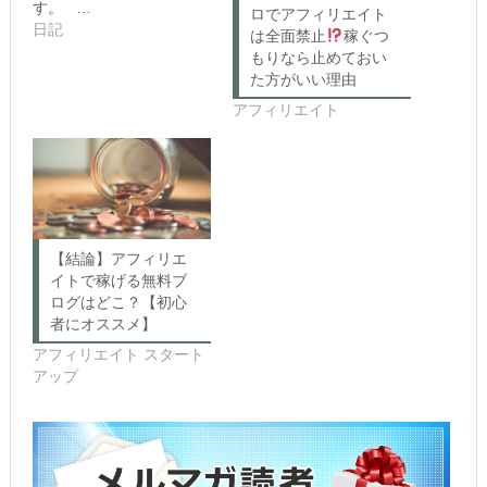
す。 …
w
ク
ロでアフィリエイト
i
リ
日記
は全面禁止
稼ぐつ
t
ッ
t
ク
もりなら止めておい
e
し
た方がいい理由
r
て
(新
く
アフィリエイト
し
だ
い
さ
ウ
い
ィ
(新
ン
し
ド
い
ウ
ウ
で
ィ
開
ン
き
ド
ま
ウ
【結論】アフィリエ
す)
で
開
イトで稼げる無料ブ
き
ログはどこ？【初心
ま
す)
者にオススメ】
アフィリエイト スタート
アップ