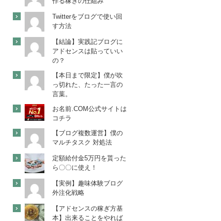
作る稼ぎの仕組み
Twitterをブログで使い回
す方法
【結論】実践記ブログに
アドセンスは貼っていい
の？
【本日まで限定】僕が吹
っ切れた、たった一言の
言葉。
お名前.COM公式サイトは
コチラ
【ブログ複数運営】僕の
マルチタスク 対処法
定額給付金5万円を貰った
ら〇〇に使え！
【実例】趣味体験ブログ
外注化戦略
【アドセンスの稼ぎ方基
本】出来ることをやれば