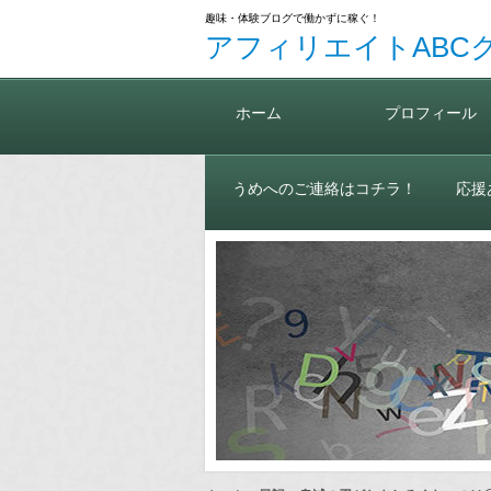
趣味・体験ブログで働かずに稼ぐ！
アフィリエイトABC
ホーム
プロフィール
うめへのご連絡はコチラ！
応援