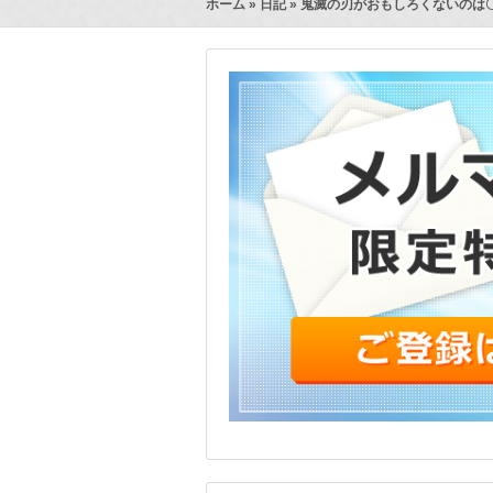
ホーム
»
日記
» 鬼滅の刃がおもしろくないのは