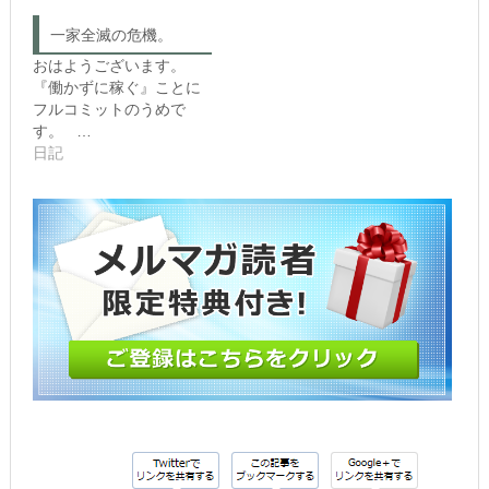
(新
く
し
だ
一家全滅の危機。
い
さ
ウ
い
おはようございます。
ィ
(新
ン
し
『働かずに稼ぐ』ことに
ド
い
フルコミットのうめで
ウ
ウ
で
ィ
す。 …
開
ン
き
ド
日記
ま
ウ
す)
で
開
き
ま
す)