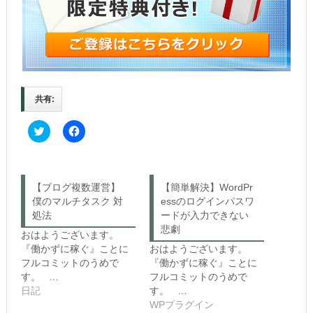
共有:
C
F
l
a
i
c
c
e
k
b
t
o
o
o
【ブログ複数運営】
【簡単解決】WordPr
s
k
僕のマルチタスク 対
h
で
essのログインパスワ
a
共
処法
ードが入力できない
r
有
e
す
悲劇
おはようございます。
o
る
n
に
『働かずに稼ぐ』ことに
おはようございます。
T
は
フルコミットのうめで
『働かずに稼ぐ』ことに
w
ク
i
リ
す。 …
フルコミットのうめで
t
ッ
日記
す。 …
t
ク
e
し
WPプラグイン
r
て