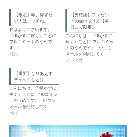
c
e
k
b
t
o
o
o
【限定】即、稼ぎた
【要確認】プレゼン
s
k
い人はコッチね。
h
で
トの受け取り方【本
a
共
日まで限定】
r
有
おはようございます。
e
す
『働かずに稼ぐ』ことに
こんにちは、『働かずに
o
る
n
に
フルコミットのうめで
稼ぐ』ことに フルコミッ
T
は
す。 …
トのうめです。 いつも
w
ク
i
リ
日記
メールを開封してく…
t
ッ
メルマガ
t
ク
e
し
r
て
(新
く
【重要】とりあえず
し
だ
チェックしとけ。
い
さ
ウ
い
こんにちは、『働かずに
ィ
(新
ン
し
稼ぐ』ことに フルコミッ
ド
い
トのうめです。 いつも
ウ
ウ
で
ィ
メールを開封してく…
開
ン
き
ド
日記
ま
ウ
す)
で
開
き
ま
す)