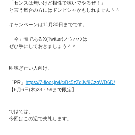
「センスは無いけど根性で稼いでやるぜ！」
と言う気合の方にはドンピシャかもしれません＾＾
キャンペーンは11月30日までです。
「今」旬であるX(Twitter)ノウハウは
ぜひ手にしておきましょう＾＾
即稼ぎたい人向け。
「PR」
https://7-floor.jp/l/c/Bc5zZdJv/8CzqWD6D/
【6月6日(木)23：59まで限定】
ではでは、
今回はこの辺で失礼します。