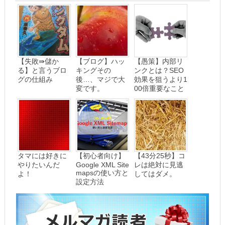
【失敗⇛儲か
【ブログ】ハッ
【愚策】内部リ
る】と言うブロ
キングその
ンクとは？SEO
グの仕組み
後…、マジで大
効果を狙うより1
変です。
00倍重要なこと
タマには好きに
【初心者向け】
【43分25秒】コ
やりたいんだ
Google XML Site
レは絶対に見逃
mapsの使い方と
よ！
してはダメ。
設定方法