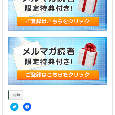
共有:
C
F
l
a
i
c