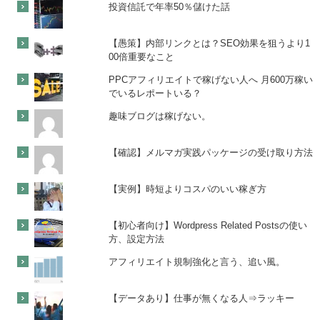
投資信託で年率50％儲けた話
【愚策】内部リンクとは？SEO効果を狙うより1
00倍重要なこと
PPCアフィリエイトで稼げない人へ 月600万稼い
でいるレポートいる？
趣味ブログは稼げない。
【確認】メルマガ実践パッケージの受け取り方法
【実例】時短よりコスパのいい稼ぎ方
【初心者向け】Wordpress Related Postsの使い
方、設定方法
アフィリエイト規制強化と言う、追い風。
【データあり】仕事が無くなる人⇒ラッキー